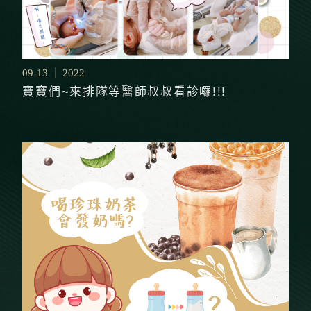
09-13
2022
寶寶們~來排隊等醫師叔叔看診囉!!!