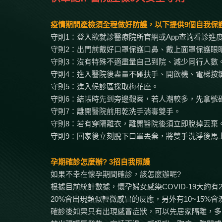
疫情期間產檢須全程做好防護，以下提供9個自我保
守則1：登入欲就診醫療院所官網或App查詢看診進
守則2：出門前戴好口罩保護口鼻、戴上面罩保護眼
守則3：沒有特殊不適盡量自己到院、減少同行人數
守則4：進入醫院後盡量不碰扶手、開飲機、電梯按
守則5：進入候診區採取梅花座。
守則6：結帳時先到旁邊觀察，若人潮較多，先拿號
守則7：離開醫院前用乾洗手消毒雙手。
守則8：若有穿隔離衣，離開醫院後須立即脫掉丟棄
守則9：回家後立刻脫下口罩丟棄，將雙手洗淨後馬
孕期確診怎麼辦? 3招自我照護
如果不幸在懷孕期間確診，該怎麼辦呢?
根據目前統計數據，懷孕婦女感染COVID-19大約有
20%會出現類似輕微感冒的反應，另外有10~15%
確診後如果只有出現感冒症狀，可以先居家隔離，多