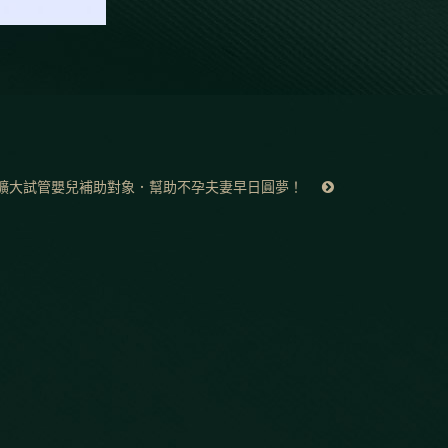
擴大試管嬰兒補助對象．幫助不孕夫妻早日圓夢！