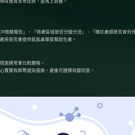
嗅味覺異常等症狀，要馬上就醫。
CR檢驗報告」、「待產區域是否分艙分流」、「確診產婦是否會另
產房是否會提供氧氣鼻導管幫助生產。
措施通常會比較嚴格。
心寶寶有群聚感染風險，產後可選擇母嬰同室。