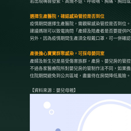
若出現嘴唇發紫、高燒不退、呼吸喘、胸痛、胸悶或
選擇生產醫院，確認感染管控是否到位
疫情期間選擇生產醫院，需觀察感染管控是否到位。
建議媽咪可以致電詢問「產婦及陪產者是否要提供P
另外，因為疫情期間生產須全程戴口罩，可一併確認
產後擔心寶寶群聚感染，可採母嬰同室
產婦及新生兒是易受傷害族群，產房、嬰兒房的管控
不過各家醫療院所對嬰兒房的管制作法不同，如果擔
住院期間避免到公共區域，盡量待在房間降低風險。
【資料來源：嬰兒母親】