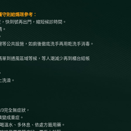
護守則給媽咪參考：
度，快到號再出門，縮短候診時間。
睛。
。
鍵等公共設施，如廁後徹底洗手再用乾洗手消毒。
碼單到通風區域等候，等人潮減少再到櫃台結帳
。
上洗澡。
2/3完全無症狀，
會演變成重症。
喝溫水、多休息、依處方籤用藥。