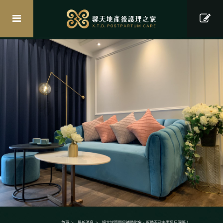
首頁
最新消息
擴大試管嬰兒補助對象．幫助不孕夫妻早日圓夢！