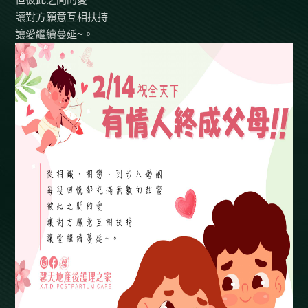
讓對方願意互相扶持
讓愛繼續蔓延~。